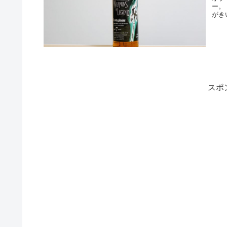
ー。
がき
スポ