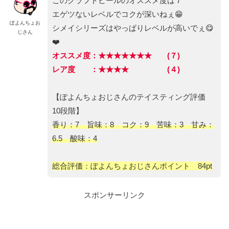
このクラフトビールのオススメ度は７
エゲツないレベルでコクが深いねぇ😁
ぽよんちょお
シメイシリーズはやっぱりレベルが高いでぇ😋
じさん
❤️
オススメ度：★★★★★★★ (７)
レア度 ：★★★★ (４)
【ぽよんちょおじさんのテイスティング評価
10段階】
香り：7 旨味：8 コク：9 苦味：3 甘み：
6.5 酸味：4
総合評価：ぽよんちょおじさんポイント 84pt
スポンサーリンク