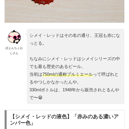
シメイ・レッドはその名の通り、王冠も赤にな
っとる。
ぽよんちょお
じさん
ちなみにシメイ・レッドはシメイシリーズの中
でも最も歴史のあるビール。
当初は
750mlの通称プルミエール
って呼ばれと
るやつしかなかったんや。
330mlボトルは、1948年から販売されとるんや
で〜😁
【シメイ・レッドの液色】「赤みのある濃いア
ンバー色」