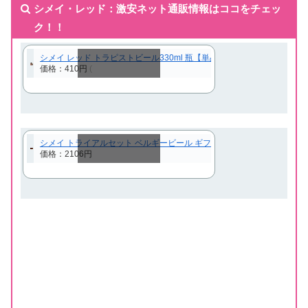
シメイ・レッド：激安ネット通販情報はココをチェッ
ク！！
シメイ レッド トラピストビール330ml 瓶【単品販売】[輸入ビール][海外ビ
価格：410円
(
スクロールできます
シメイ トライアルセット ベルギービール ギフト 贈答用 飲み比べ シメ
価格：2106円
スクロールできます