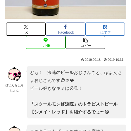
X
Facebook
はてブ
LINE
コピー
2019.09.18
2019.10.31
ども！ 浪速のビールおじさんこと、ぽよんち
ょおじさんです😋🍺❤️
ぽよんちょお
ビール好きなキミは必見！
じさん
「スクールモン修道院」のトラピストビール
【
シメイ・レッド
】を紹介するでぇ〜😋