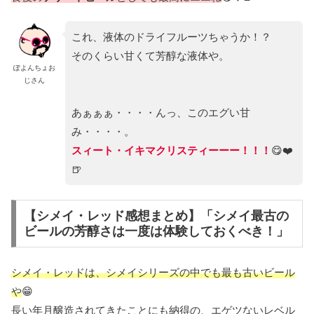
これ、液体のドライフルーツちゃうか！？
そのくらい甘くて芳醇な液体や。
ぽよんちょお
じさん
あぁぁぁ・・・・んっ、このエグい甘
み・・・・。
スィート・イキマクリスティーーー！！！
😋❤️
🍺
【シメイ・レッド感想まとめ】「シメイ最古の
ビールの芳醇さは一度は体験しておくべき！」
シメイ・レッドは、シメイシリーズの中でも最も古いビール
や
😁
長い年月醸造されてきたことにも納得の、エゲツないレベル