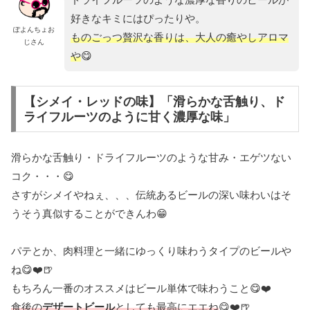
好きなキミにはぴったりや。
ぽよんちょお
ものごっつ贅沢な香りは、大人の癒やしアロマ
じさん
や
😋
【シメイ・レッドの味】「滑らかな舌触り、ド
ライフルーツのように甘く濃厚な味」
滑らかな舌触り・ドライフルーツのような甘み・エゲツない
コク・・・😋
さすがシメイやねぇ、、、伝統あるビールの深い味わいはそ
うそう真似することができんわ😁
パテとか、肉料理と一緒にゆっくり味わうタイプのビールや
ね😋❤️🍺
もちろん一番のオススメはビール単体で味わうこと😋❤️
食後の
デザートビール
としても最高にエエね
😋❤️🍺