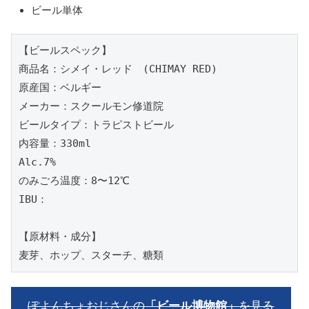
ビール単体
【ビールスペック】

商品名：シメイ・レッド　(CHIMAY RED)

原産国：ベルギー

メーカー：スクールモン修道院

ビールタイプ：トラピストビール

内容量：330ml

Alc.7%

のみごろ温度：8〜12℃

IBU：

【原材料・成分】

麦芽、ホップ、スターチ、糖類
ぽよんちょおじさんの
「ビール博物館」
を見る