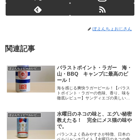
ぽよんちょおじさん
関連記事
バラストポイント・ラガー 海・
ぽよんちょビールレビュー
山・BBQ キャンプに最高のビ
ール！
海を感じる爽快ラガービール！【バラス
トポイント・ラガーの色味、香り、味を
徹底レビュー】サンディエゴの美しい海
が目の前に浮かぶような、キレキレ爽快
系ラガービール。 日本の蒸し暑い夏を
クール＆ドライに楽しむ、キャンプの必
水曜日のネコの味と、エグい秘密
ぽよんちょビールレビュー
需品と言える最高のビール！
教えたる！ 完全にメス猫の味や
で。
バランスよく呑みやすさが特徴、日本の
ベルジャンホワイト【水曜日のネコの色