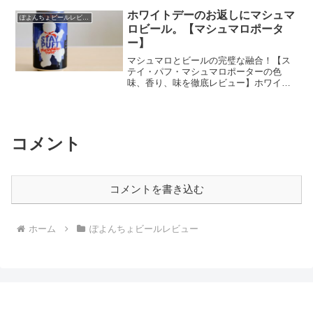
負けない、個性的な味と香りが人々を魅
了する！ お得な価格で買える激安情報
ホワイトデーのお返しにマシュマ
ぽよんちょビールレビュー
も掲載！
ロビール。【マシュマロポータ
ー】
マシュマロとビールの完璧な融合！【ス
テイ・パフ・マシュマロポーターの色
味、香り、味を徹底レビュー】ホワイト
デーのお返しに最適な、世にも珍しいマ
シュマロを使った珍ビール！ マシュマ
ロが生み出す独特の個性が、ポータース
タイルのビールと相性抜群や。
コメント
コメントを書き込む
ホーム
ぽよんちょビールレビュー