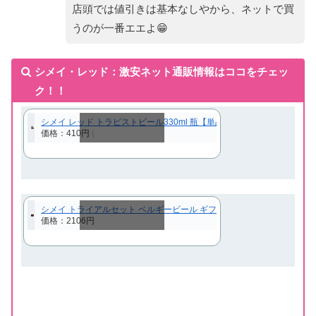
店頭では値引きは基本なしやから、ネットで買
うのが一番エエよ😁
シメイ・レッド：激安ネット通販情報はココをチェッ
ク！！
シメイ レッド トラピストビール330ml 瓶【単品販売】[輸入ビール][海外ビ
価格：410円
(
スクロールできます
シメイ トライアルセット ベルギービール ギフト 贈答用 飲み比べ シメ
価格：2106円
スクロールできます