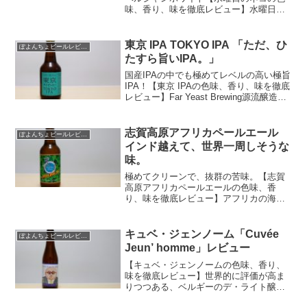
味、香り、味を徹底レビュー】水曜日の
ネコって変わった名前やけど、ごっつ旨
いよ。メス猫のエグい秘密もおしえたる
わ。特別な激安特価情報も暴露したるで
東京 IPA TOKYO IPA 「ただ、ひ
ぽよんちょビールレビュー
ぇ〜〜。
たすら旨いIPA。」
国産IPAの中でも極めてレベルの高い極旨
IPA！【東京 IPAの色味、香り、味を徹底
レビュー】Far Yeast Brewing源流醸造所
で造られたベルジャンIPA。ただのベルジ
ャンIPAやない！IPA好きが必ず満足する
高レベルIPA！
志賀高原アフリカペールエール
ぽよんちょビールレビュー
インド越えて、世界一周しそうな
味。
極めてクリーンで、抜群の苦味。【志賀
高原アフリカペールエールの色味、香
り、味を徹底レビュー】アフリカの海で
力尽きてまうやてぇ！？ 何を言うとん
ねん。 このエゲツないホッピー
さ・・・、アフリカどころか、インド越
キュベ・ジェンノーム「Cuvée
ぽよんちょビールレビュー
えて世界一周レベルやでぇ。
Jeun’ homme」レビュー
【キュベ・ジェンノームの色味、香り、
味を徹底レビュー】世界的に評価が高ま
りつつある、ベルギーのデ・ライト醸造
所こだわりのビール。個性的なラベルに