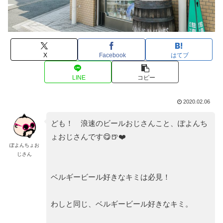
X
Facebook
はてブ
LINE
コピー
2020.02.06
ども！ 浪速のビールおじさんこと、ぽよんち
ょおじさんです😋🍺❤️
ぽよんちょお
じさん
ベルギービール好きなキミは必見！
わしと同じ、ベルギービール好きなキミ。