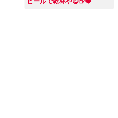
ビールで乾杯や😋🍺❤️