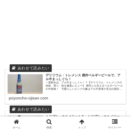
デリリウム・トレメンス 傑作ベルギービールで、ア
ル中まっしぐら！
一度飲めば、アル中まっしぐら！？【デリリウム・トレメンスの
色味、香り、味を徹底レビュー】 傑作とも言えるベルギービール
の代表格！ 可愛らしいピンクの象はアル中患者が見る幻覚症
状！ 香り、コク、旨味、全ての要素が高次元！ 激安価格情報も
アリ！
poyoncho-ojisan.com
トリプル・カルメリット？ トリプル・カルメリー
ト？ どっちやねん
パンのような香ばしい香りと、エゲツなく濃厚な旨味【トリプ
ル・カルメリートの色味、香り、味を徹底レビュー】 ベルギービ
ホーム
検索
トップ
サイドバー
ルの中でも最高レベルに旨い、究極のベルギービールの一つや。