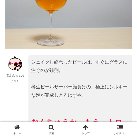
シェイクし終わったビールは、すぐにグラスに
注ぐのが鉄則。
ぽよんちょお
じさん
樽生ビールサーバー顔負けの、極上にシルキー
な泡が完成しとるはずや。
なんちゅうか、もう、トロ
トロでふわっふわの泡。
ホーム
検索
トップ
サイドバー