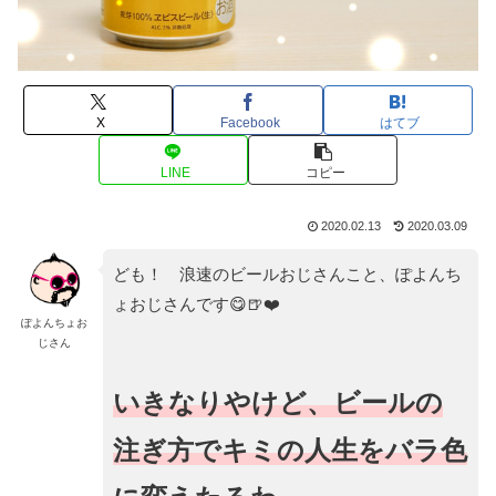
X
Facebook
はてブ
LINE
コピー
2020.02.13
2020.03.09
ども！ 浪速のビールおじさんこと、ぽよんち
ょおじさんです😋🍺❤️
ぽよんちょお
じさん
いきなりやけど、ビールの
注ぎ方でキミの人生をバラ色