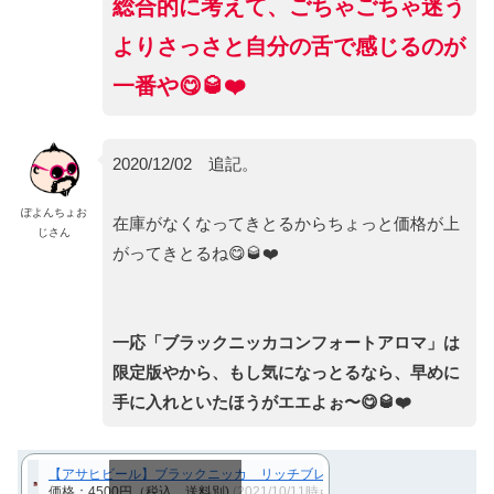
総合的に考えて、ごちゃごちゃ迷う
よりさっさと自分の舌で感じるのが
一番や😋🥃❤️
2020/12/02 追記。
ぽよんちょお
在庫がなくなってきとるからちょっと価格が上
じさん
がってきとるね😋🥃❤️
一応「ブラックニッカコンフォートアロマ」は
限定版やから、もし気になっとるなら、早めに
手に入れといたほうがエエよぉ〜😋🥃❤️
【アサヒビール】ブラックニッカ リッチブレンド コンフォートアロマ 43
価格：4500円（税込、送料別)
(2021/10/11時点)