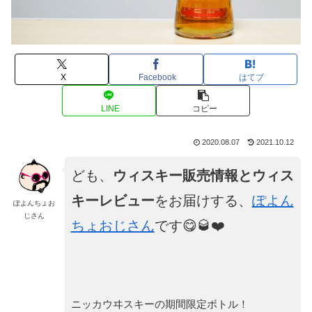
X
Facebook
はてブ
LINE
コピー
2020.08.07
2021.10.12
ども、
ウィスキー販売情報とウィス
キーレビュー
をお届けする、
ぽよん
ぽよんちょお
じさん
ちょおじさん
です😋🥃❤️
ニッカウヰスキーの期間限定ボトル！