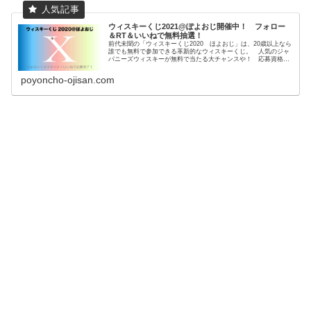
ウィスキーくじ2021@ぽよおじ開催中！ フォロー
＆RT＆いいねで無料抽選！
前代未聞の「ウィスキーくじ2020 ほよおじ」は、20歳以上なら
誰でも無料で参加できる革新的なウィスキーくじ。 人気のジャ
パニーズウィスキーが無料で当たる大チャンスや！ 応募資格を
よく読んで、正しく楽しいウィスキーライフを堪能しよなぁ〜。
poyoncho-ojisan.com