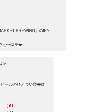
KET BREWING」のIPA
〜😋🍺❤️
は９
ビールのひとつや😋❤️🍺
 (９)