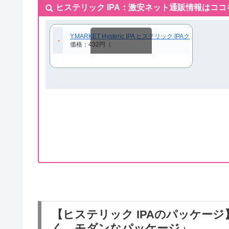
ヒステリック IPA：激安ネット通販情報はコ
Y.MARKET Hysteric IPA ヒステリック IPAク
価格：432円（
スクロールできます
【ヒステリック IPAのパッケー
く、モダンなパッケージ」