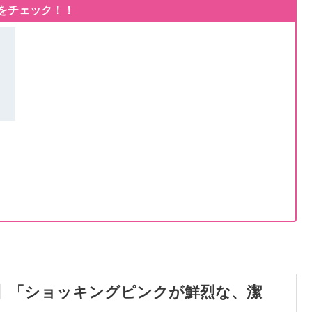
コをチェック！！
ラフトビール 地ビール ワイマーケット ワイマーケットブルーイング BREWING 缶ビール ビー
ジ】「ショッキングピンクが鮮烈な、潔