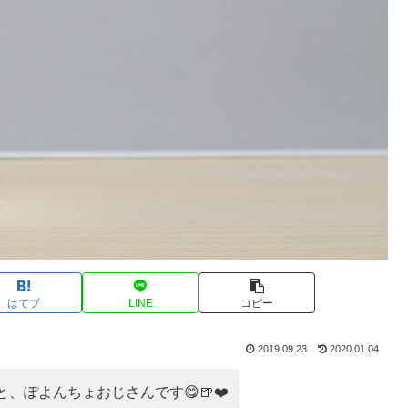
はてブ
LINE
コピー
2019.09.23
2020.01.04
、ぽよんちょおじさんです😋🍺❤️