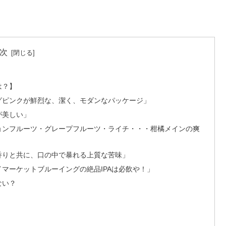
次
報
は？】
ングピンクが鮮烈な、潔く、モダンなパッケージ」
が美しい」
ションフルーツ・グレープフルーツ・ライチ・・・柑橘メインの爽
な香りと共に、口の中で暴れる上質な苦味」
イマーケットブルーイングの絶品IPAは必飲や！」
ない？