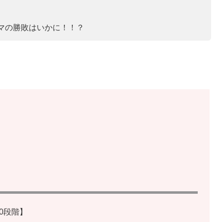
マの勝敗はいかに！！？
0段階】