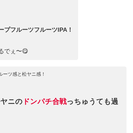
プフルーツフルーツIPA！
るでぇ〜😋
ルーツ感と松ヤニ感！
松ヤニの
ドンパチ合戦
っちゅうても過