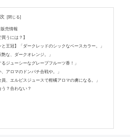
次
・販売情報
で買うには？】
ンと王冠】「ダークレッドのシックなベースカラー。」
妖艶な、ダークオレンジ。」
するジューシーなグレープフルーツ香！」
い、アロマのドンパチ合戦や。」
全員、エルビスジュースで柑橘アロマの虜になる。」
合う？合わない？