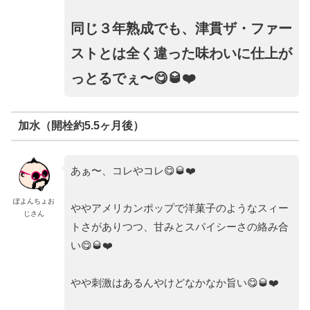
同じ３年熟成でも、津貫ザ・ファー
ストとは全く違った味わいに仕上が
っとるでぇ〜😋🥃❤️
加水（開栓約5.5ヶ月後）
あぁ〜、コレやコレ😋🥃❤️
ぽよんちょお
ややアメリカンポップで洋菓子のようなスィー
じさん
トさがありつつ、甘みとスパイシーさの絡み合
い😋🥃❤️
やや刺激はあるんやけどなかなか旨い😋🥃❤️