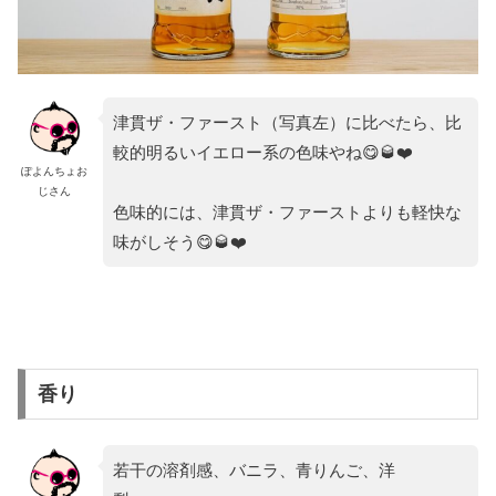
津貫ザ・ファースト（写真左）に比べたら、比
較的明るいイエロー系の色味やね😋🥃❤️
ぽよんちょお
じさん
色味的には、津貫ザ・ファーストよりも軽快な
味がしそう😋🥃❤️
香り
若干の溶剤感、バニラ、青りんご、洋