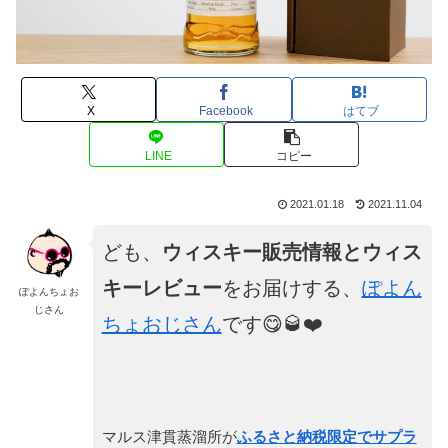
X
Facebook
はてブ
LINE
コピー
2021.01.18
2021.11.04
ども、
ウィスキー販売情報とウィス
キーレビュー
をお届けする、
ぽよん
ぽよんちょお
じさん
ちょおじさん
です😋🥃❤️
マルス津貫蒸溜所が
ふるさと納税限定でサプラ