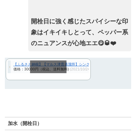
開栓日に強く感じたスパイシーな印
象はイキイキしとって、ペッパー系
のニュアンスが心地エエ😋🥃❤️
【ふるさと納税】【マルス津貫蒸溜所】シングルモルトウイスキー津貫 700
価格：30000円（税込、送料無料)
(2021/10/24時点)
スクロールできます
加水（開栓日）