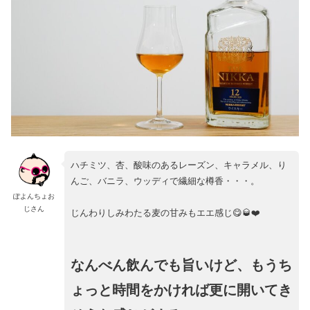
ハチミツ、杏、酸味のあるレーズン、キャラメル、り
んご、バニラ、ウッディで繊細な樽香・・・。
ぽよんちょお
じさん
じんわりしみわたる麦の甘みもエエ感じ😋🥃❤️
なんべん飲んでも旨いけど、もうち
ょっと時間をかければ更に開いてき