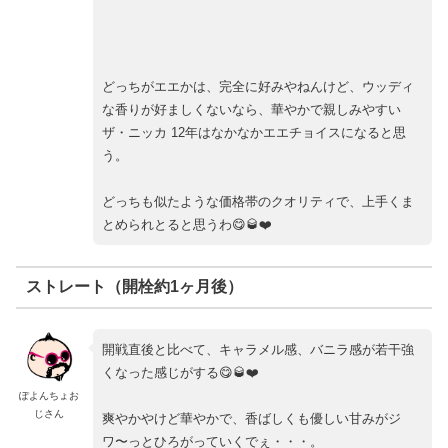
どっちがエエかは、完全に好みやねんけど、ウッディ
な香りが好ましくないなら、華やかで親しみやすい
ザ・ニッカ 12年はなかなかエエチョイスになると思
う。
どっちも似たような価格帯のクオリティで、上手くま
とめられとると思うわ😋🥃❤️
ストレート（開栓約1ヶ月後）
開戦直後と比べて、キャラメル感、バニラ感が若干強
くなった感じがする😋🥃❤️
ぽよんちょお
じさん
爽やかやけど華やかで、香ばしくも優しい甘みがジ
ワ〜っとひろがっていくでぇ・・・。