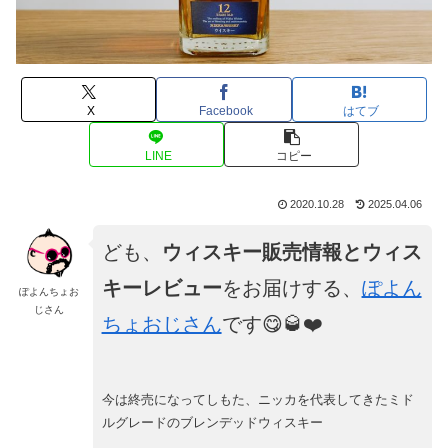
X
Facebook
はてブ
LINE
コピー
2020.10.28
2025.04.06
ども、
ウィスキー販売情報とウィス
キーレビュー
をお届けする、
ぽよん
ぽよんちょお
じさん
ちょおじさん
です😋🥃❤️
今は終売になってしもた、ニッカを代表してきたミド
ルグレードのブレンデッドウィスキー