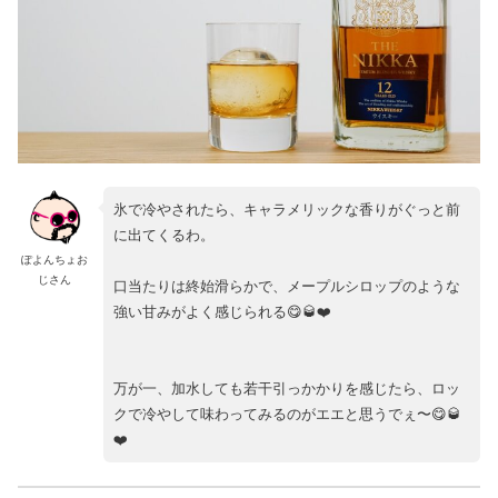
氷で冷やされたら、キャラメリックな香りがぐっと前
に出てくるわ。
ぽよんちょお
じさん
口当たりは終始滑らかで、メープルシロップのような
強い甘みがよく感じられる😋🥃❤️
万が一、加水しても若干引っかかりを感じたら、ロッ
クで冷やして味わってみるのがエエと思うでぇ〜😋🥃
❤️