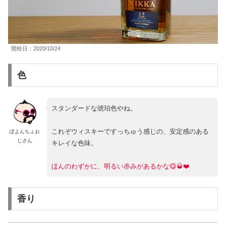
開栓日：2020/10/24
色
スタンダードな琥珀色やね。
これぞウィスキーですっちゅう感じの、安定感のある
ぽよんちょお
じさん
キレイな色味。
ほんのわずかに、明るい赤みがあるかな😋🥃❤️
香り