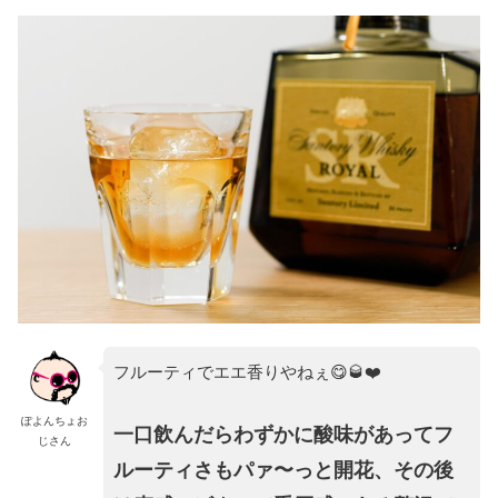
フルーティでエエ香りやねぇ😋🥃❤️
ぽよんちょお
一口飲んだらわずかに酸味があってフ
じさん
ルーティさもパァ〜っと開花、その後