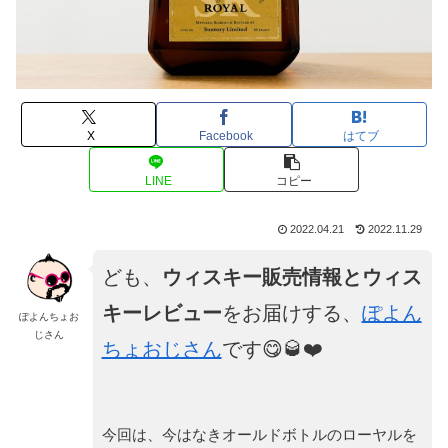
X
Facebook
はてブ
LINE
コピー
2022.04.21
2022.11.29
ども、
ウィスキー販売情報とウィス
キーレビュー
をお届けする、
ぽよん
ぽよんちょお
じさん
ちょおじさん
です😋🥃❤️
今回は、今はなきオールドボトルのローヤルを