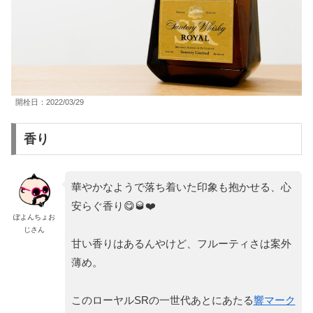
開栓日：2022/03/29
香り
華やかなようで落ち着いた印象も抱かせる、心
安らぐ香り😋🥃❤️
ぽよんちょお
じさん
甘い香りはあるんやけど、フルーティさは案外
薄め。
このローヤルSRの一世代あとにあたる
響マーク