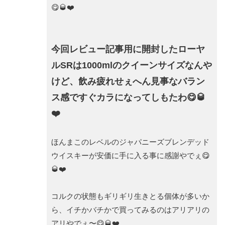
😋🥃❤️
今回レビュー記事用に開封したローヤ
ルSRは1000mlのクイーンサイズなんや
けど、飲み疲れせぇへん見事なバラン
ス感ですぐカラになってしもたわ😋🥃
❤️
ほんまこのレベルのジャパニーズブレンデッド
ウイスキーが安価に手に入る事に感謝やでぇ😋
🥃❤️
コルクの状態もギリギリ生きとる個体が多いか
ら、イチかバチかで買ってみるのはアリアリの
アリやでぇ〜😋🥃❤️