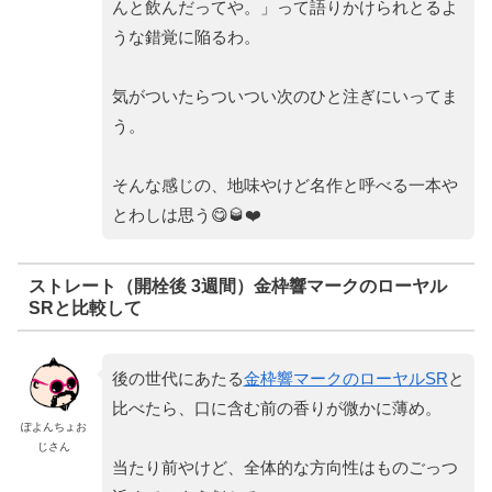
んと飲んだってや。」って語りかけられとるよ
うな錯覚に陥るわ。
気がついたらついつい次のひと注ぎにいってま
う。
そんな感じの、地味やけど名作と呼べる一本や
とわしは思う😋🥃❤️
ストレート（開栓後 3週間）金枠響マークのローヤル
SRと比較して
後の世代にあたる
金枠響マークのローヤルSR
と
比べたら、口に含む前の香りが微かに薄め。
ぽよんちょお
じさん
当たり前やけど、全体的な方向性はものごっつ