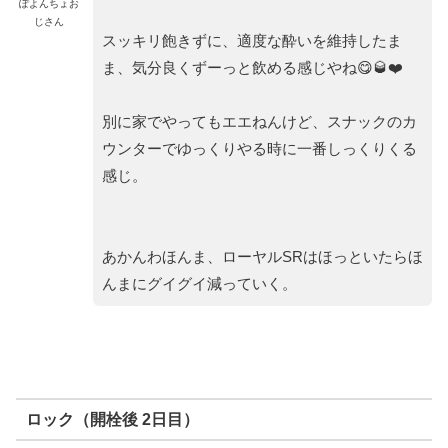
ぽよんちょお
じさん
スッキリ飽きずに、適度な酔いを維持したま
ま、気分良くずーっと飲める感じやね😋🥃❤️
別に家でやってもエエねんけど、スナックのカ
ウンターでゆっくりやる時に一番しっくりくる
感じ。
あかんわほんま、ローヤルSRはほっといたらほ
んまにグイグイ減っていく。
ロック（開栓後 2日目）