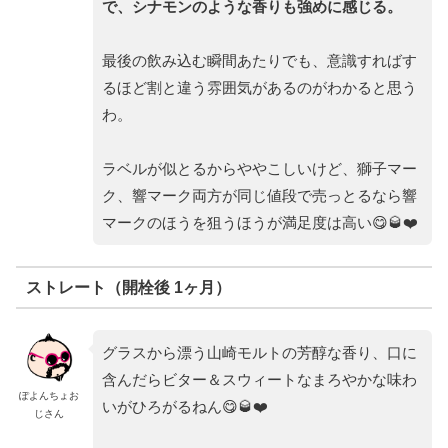
で、シナモンのような香りも強めに感じる。
最後の飲み込む瞬間あたりでも、意識すればす
るほど割と違う雰囲気があるのがわかると思う
わ。
ラベルが似とるからややこしいけど、獅子マー
ク、響マーク両方が同じ値段で売っとるなら響
マークのほうを狙うほうが満足度は高い😋🥃❤️
ストレート（開栓後 1ヶ月）
グラスから漂う山崎モルトの芳醇な香り、口に
含んだらビター＆スウィートなまろやかな味わ
ぽよんちょお
いがひろがるねん😋🥃❤️
じさん