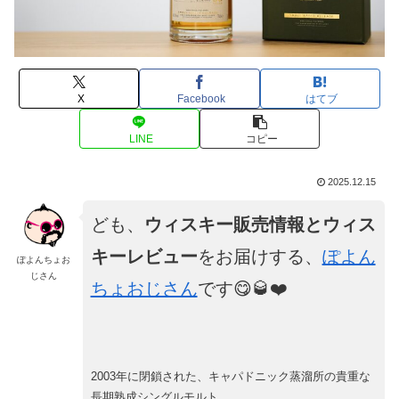
X
Facebook
はてブ
LINE
コピー
2025.12.15
ども、
ウィスキー販売情報とウィス
キーレビュー
をお届けする、
ぽよん
ぽよんちょお
じさん
ちょおじさん
です😋🥃❤️
2003年に閉鎖された、キャパドニック蒸溜所の貴重な
長期熟成シングルモルト。