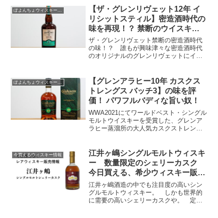
ンのスタンダードボトルに対する本音の
【ザ・グレンリヴェット12年 イ
ぽよんちょウィスキーレビュー
評価を大公開！
リシットスティル】密造酒時代の
味を再現！？ 禁断のウイスキー
の味に迫る！
ザ・グレンリヴェット禁断の密造酒時代
の味！？ 誰もが興味津々な密造酒時代
のオリジナルのグレンリヴェットにイン
スパイアされた完全限定品！ 気になる
味は、定番ラインナップのザ・グレンリ
ヴェット12年とどう違うのか！？ 一本
【グレンアラヒー10年 カスクス
ぽよんちょウィスキーレビュー
まるまる徹底的にレビューするでぇ〜。
トレングス バッチ3】の味を評
価！ パワフルバディな旨い奴！
WWA2021にてワールドベスト・シングル
モルトウイスキーを受賞した、グレンア
ラヒー蒸溜所の大人気カスクストレング
ス限定ボトル「グレンアラヒー10年 カス
クストレングス」の味を徹底レビュー！
パワフルバディでごっつ旨い、一飲の価
江井ヶ嶋シングルモルトウィスキ
今買えるウィスキー情報
値ある注目ウイスキー。
ー 数量限定のシェリーカスク
今日買える、希少ウィスキー販売
情報 5月23日 その2
江井ヶ嶋酒造の中でも注目度の高いシン
グルモルトウィスキー。 しかも世界的
に需要の高いシェリーカスクや。 定価
で買うなら発売したばっかりの今しかな
いでぇ！