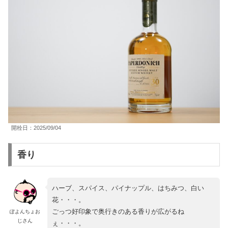
開栓日：2025/09/04
香り
ハーブ、スパイス、パイナップル、はちみつ、白い
花・・・。
ごっつ好印象で奥行きのある香りが広がるね
ぽよんちょお
じさん
ぇ・・・。