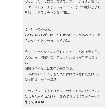
がかかったようになってきて、フルーティさが増大。
ファーストタッチからフィニッシュまでの物語がより
奥深く、ドラマチックな展開に。
こういうのやねん。
いつでも構わず、ゆったり休みながら舐めるように飲
みたいウイスキーっちゅうのは。
今ならオークションで信じられへんレベルで安く手に
入るから、間違いなく買っといたほうがエエと思う
わ。
閉鎖蒸溜所な上に30年の長期熟成。
一時期過剰に出てしもた故に投げ売りされただけで、
味は間違いなく一級品。
このレビュー見てくれとる方の中にも気になっとる人
はおると思うねんけど、改めて気づけてラッキーやと
思うで😋🥃❤️