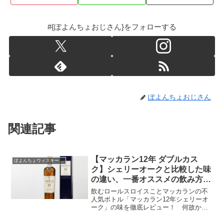
#{ぽよんちょおじさん}をフォローする
ぽよんちょおじさん
関連記事
【マッカラン12年 ダブルカス
ぽよんちょウィスキーレビュー
ク】シェリーオークと比較した味
の違い、一番オススメの飲み方と
は。
飲むロールスロイスことマッカランの不
人気ボトル「マッカラン12年シェリーオ
ーク」の味を徹底レビュー！ 何故か人
気のある現行シェリーオーク12年との味
の違いを含めて、皆が気になるマッカラ