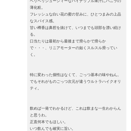
ベリベリジューシィーなパイナップル果汁にバニラの
薄化粧。
フレッシュな白い花の蜜の甘みに、ひとつまみの上品
なスパイス感。
甘い樽香は鼻腔を抜けて、いつまでも頭部を漂い続け
る。
口当たりは最初から最後まで滑らかで滑らか
で・・・、リニアモーターの如くスルスル滑ってい
く。
特に変わった個性はなくて、ごっつ基本の味やねん。
でもそれがものごっつ次元が違うウルトラハイクオリ
ティ。
飲めば一発でわかるけど、これは飲まな一生わからん
と思うわ。
正直何本でもほしい。
いつ飲んでも確実に旨い。