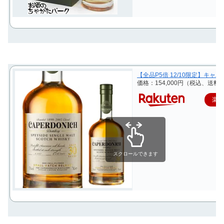
【全品P5倍 12/10限定】キャパ
価格：154,000円（税込、送料別
楽
スクロールできます