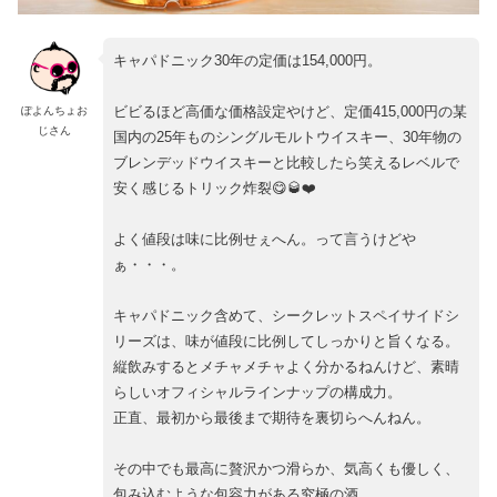
キャパドニック30年の定価は154,000円。
ビビるほど高価な価格設定やけど、定価415,000円の某
ぽよんちょお
じさん
国内の25年ものシングルモルトウイスキー、30年物の
ブレンデッドウイスキーと比較したら笑えるレベルで
安く感じるトリック炸裂😋🥃❤️
よく値段は味に比例せぇへん。って言うけどや
ぁ・・・。
キャパドニック含めて、シークレットスペイサイドシ
リーズは、味が値段に比例してしっかりと旨くなる。
縦飲みするとメチャメチャよく分かるねんけど、素晴
らしいオフィシャルラインナップの構成力。
正直、最初から最後まで期待を裏切らへんねん。
その中でも最高に贅沢かつ滑らか、気高くも優しく、
包み込むような包容力がある究極の酒。