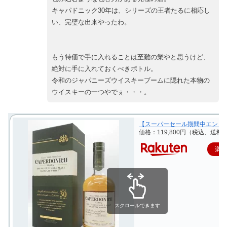
キャパドニック30年は、シリーズの王者たるに相応し
い、完璧な出来やったわ。
もう特価で手に入れることは至難の業やと思うけど、
絶対に手に入れておくべきボトル。
令和のジャパニーズウイスキーブームに隠れた本物の
ウイスキーの一つやでぇ・・・。
【スーパーセール期間中エントリーで
価格：119,800円（税込、送料別
楽
スクロールできます