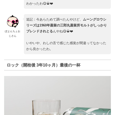
わかったわ😋🥃❤️
追記：今あらためて調べたんやけど、
ムーングロウシ
リーズは1960年蒸留の三郎丸蒸留所モルトがしっかり
ブレンドされとる
んやね😋🥃❤️
ぽよんちょお
じさん
いやいや、わしの舌で感じた感覚が間違ってなかった
から良かったわ。
ロック（開栓後 3年10ヶ月）最後の一杯