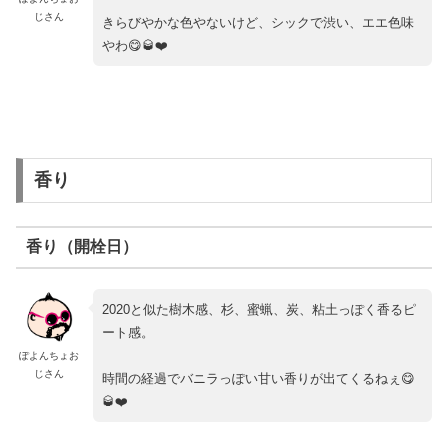
じさん
きらびやかな色やないけど、シックで渋い、エエ色味
やわ😋🥃❤️
香り
香り（開栓日）
2020と似た樹木感、杉、蜜蝋、炭、粘土っぽく香るピ
ート感。
ぽよんちょお
じさん
時間の経過でバニラっぽい甘い香りが出てくるねぇ😋
🥃❤️