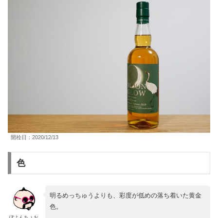
開栓日：2020/12/13
色
明るめっちゅうよりも、彩度が低めの落ち着いた黄金
色。
ぽよんちょお