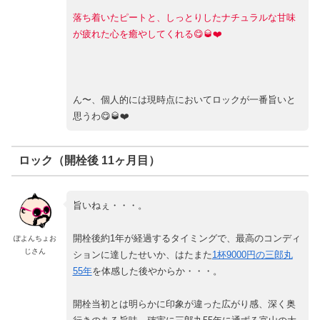
落ち着いたピートと、しっとりしたナチュラルな甘味
が疲れた心を癒やしてくれる😋🥃❤️
ん〜、個人的には現時点においてロックが一番旨いと
思うわ😋🥃❤️
ロック（開栓後 11ヶ月目）
旨いねぇ・・・。
開栓後約1年が経過するタイミングで、最高のコンディ
ぽよんちょお
じさん
ションに達したせいか、はたまた
1杯9000円の三郎丸
55年
を体感した後やからか・・・。
開栓当初とは明らかに印象が違った広がり感、深く奥