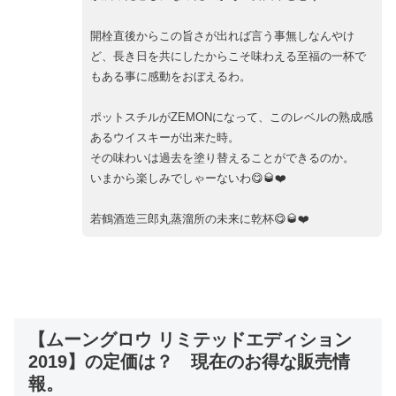
開栓直後からこの旨さが出れば言う事無しなんやけ
ど、長き日を共にしたからこそ味わえる至福の一杯で
もある事に感動をおぼえるわ。
ポットスチルがZEMONになって、このレベルの熟成感
あるウイスキーが出来た時。
その味わいは過去を塗り替えることができるのか。
いまから楽しみでしゃーないわ😋🥃❤️
若鶴酒造三郎丸蒸溜所の未来に乾杯😋🥃❤️
【ムーングロウ リミテッドエディション
2019】の定価は？ 現在のお得な販売情
報。