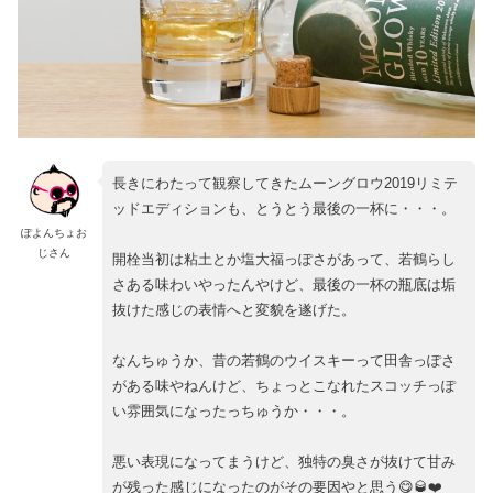
長きにわたって観察してきたムーングロウ2019リミテ
ッドエディションも、とうとう最後の一杯に・・・。
ぽよんちょお
じさん
開栓当初は粘土とか塩大福っぽさがあって、若鶴らし
さある味わいやったんやけど、最後の一杯の瓶底は垢
抜けた感じの表情へと変貌を遂げた。
なんちゅうか、昔の若鶴のウイスキーって田舎っぽさ
がある味やねんけど、ちょっとこなれたスコッチっぽ
い雰囲気になったっちゅうか・・・。
悪い表現になってまうけど、独特の臭さが抜けて甘み
が残った感じになったのがその要因やと思う😋🥃❤️