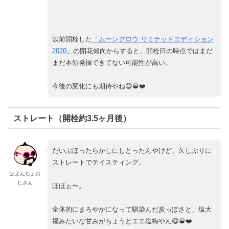
以前開栓した
「ムーングロウ リミテッドエディション
2020」
の開花傾向からすると、開栓日の時点ではまだ
まだ本領発揮できてない可能性が高い。
今後の変化にも期待やね😋🥃❤️
ストレート（開栓約3.5ヶ月後）
だいぶほったらかしにしとったんやけど、久しぶりに
ストレートでテイスティング。
ぽよんちょお
じさん
ほほぉ〜。
全体的にまろやかになって馴染んだ炭っぽさと、塩大
福みたいな甘みがちょうどエエ塩梅やん😋🥃❤️