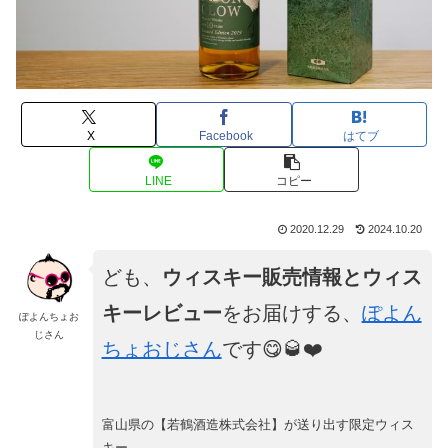
X
Facebook
はてブ
LINE
コピー
2020.12.29
2024.10.20
ども、
ウィスキー販売情報とウィス
キーレビュー
をお届けする、
ぽよん
ぽよんちょお
じさん
ちょおじさん
です😋🥃❤️
富山県の【若鶴酒造株式会社】が送り出す限定ウィス
キー。