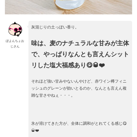
灰混じりの土っぽい香り。
ぽよんちょお
味は、麦のナチュラルな甘みが主体
じさん
で、やっぱりなんとも言えんシット
リした塩大福感あり😋🥃❤️
それほど強い甘みやないんやけど、赤ワイン樽フィニ
ッシュのグレーンが効いとるのか、なんとも言えん複
雑な甘さやねぇ・・・。
氷が溶けてきた方が、全体に調和がとれてくる感じ😋
🥃❤️