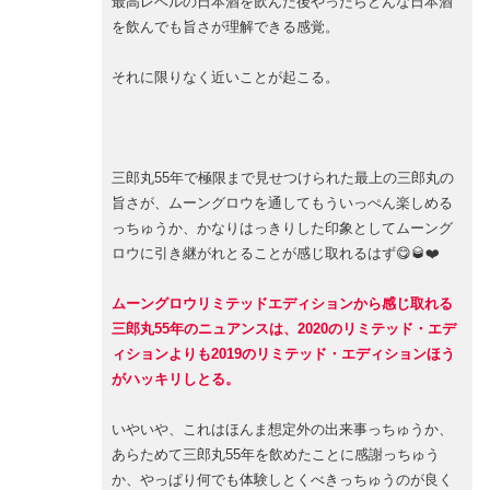
最高レベルの日本酒を飲んだ後やったらどんな日本酒
を飲んでも旨さが理解できる感覚。
それに限りなく近いことが起こる。
三郎丸55年で極限まで見せつけられた最上の三郎丸の
旨さが、ムーングロウを通してもういっぺん楽しめる
っちゅうか、かなりはっきりした印象としてムーング
ロウに引き継がれとることが感じ取れるはず😋🥃❤️
ムーングロウリミテッドエディションから感じ取れる
三郎丸55年のニュアンスは、2020のリミテッド・エデ
ィションよりも2019のリミテッド・エディションほう
がハッキリしとる。
いやいや、これはほんま想定外の出来事っちゅうか、
あらためて三郎丸55年を飲めたことに感謝っちゅう
か、やっぱり何でも体験しとくべきっちゅうのが良く