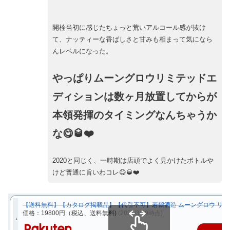
開栓当初に感じたちょっと荒いアルコール感が抜け
て、ナッティーな香ばしさと甘みも相まって気になら
んレベルになった。
やっぱりムーングロウリミテッドエ
ディションは数ヶ月放置してからが
本領発揮のタイミングなんちゃうか
な😋🥃❤️
2020と同じく、一時期は店頭でよく見かけたボトルや
けど普通に旨いわコレ😋🥃❤️
【送料無料】【カタログ掲載品】【代引不可】若鶴酒造 ムーングロウ リミテ
価格：19800円（税込、送料無料)
(2021/3/29時点)