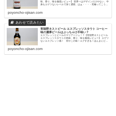
味、香り、味を徹底レビュー】 世界一はデザインだけやない、中
身もエゲツないレベルで深く濃密。はぁ・・・・究極ってこうい
う事なんやなぁ〜。 わしが極秘で貴重な通販情報もおしえたる
わ。
poyoncho-ojisan.com
常陸野ネストビール エスプレッソスタウト コーヒー
味の濃厚ビールはぶっちゃけ不味い？
エスプレッソとビールのマリアージュ！？【常陸野ネストビール
エスプレッソスタウトの色味、香り、味を徹底レビュー】 エゲツ
ないエスプレッソ感！ 何やこの味！エグすぎる！ほんまにビー
ルなんけぇ！？ ぶっちゃけ、正直な味の感想を教えたるわ。
poyoncho-ojisan.com