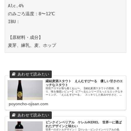
Alc.4%

のみごろ温度：8〜12℃

IBU：

【原材料・成分】

麦芽、練乳、麦、ホップ
縁結麦酒スタウト えんむすび〜る 優しい甘さのエ
ッチなスタウト
焙煎アロマが落ち着くねぇ〜。【縁結麦酒スタウトの色味、香
り、味を徹底レビュー】 ビアへるんシリーズもっともエッチなネ
ーミング。「えんむすび〜る」 スッキリした飲みやすさと、優
しいエッチな甘さが癖になる。 見たらキミも結ばれてまうで
ぇ〜。
poyoncho-ojisan.com
ピンクインペリアル ケレル/KEREL 世界一に選ば
れたデザインと味わい
世界一のボトルデザイン！【ケレル・ピンクインペリアルの色