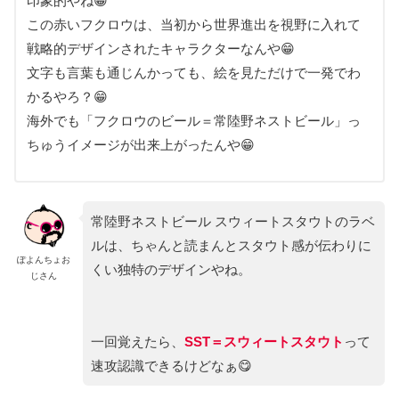
印象的やね😁
この赤いフクロウは、当初から世界進出を視野に入れて
戦略的デザインされたキャラクターなんや😁
文字も言葉も通じんかっても、絵を見ただけで一発でわ
かるやろ？😁
海外でも「フクロウのビール＝常陸野ネストビール」っ
ちゅうイメージが出来上がったんや😁
常陸野ネストビール スウィートスタウトのラベ
ルは、ちゃんと読まんとスタウト感が伝わりに
ぽよんちょお
くい独特のデザインやね。
じさん
一回覚えたら、
SST＝スウィートスタウト
って
速攻認識できるけどなぁ😋