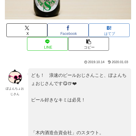
X
Facebook
はてブ
LINE
コピー
2019.10.14
2020.01.03
ども！ 浪速のビールおじさんこと、ぽよんち
ょおじさんです😋🍺❤️
ぽよんちょお
じさん
ビール好きなキミは必見！
「木内酒造合資会社」のスタウト。