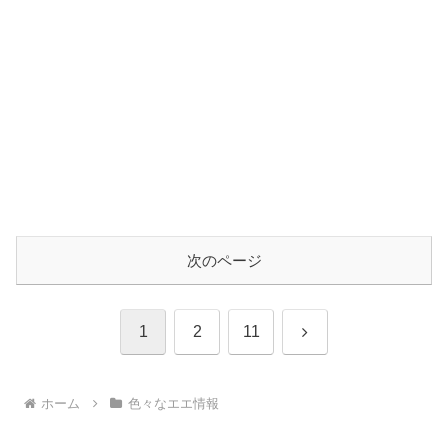
次のページ
次
1
2
11
へ
ホーム
色々なエエ情報